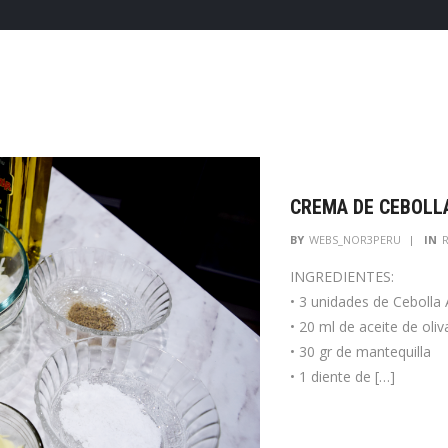
CREMA DE CEBOLL
BY
WEBS_NOR3PERU
IN
INGREDIENTES:
• 3 unidades de Cebolla 
• 20 ml de aceite de oliv
• 30 gr de mantequilla
• 1 diente de […]