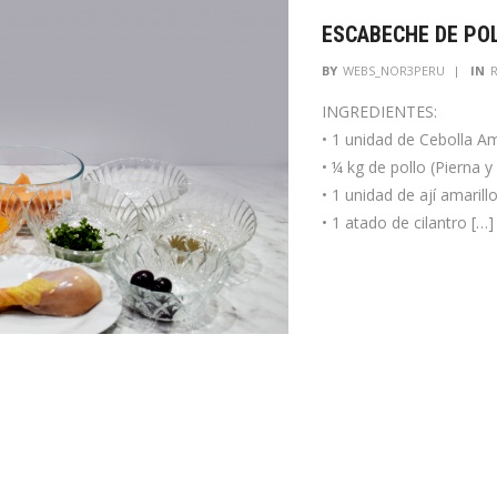
ESCABECHE DE PO
BY
WEBS_NOR3PERU
IN
INGREDIENTES:
• 1 unidad de Cebolla Am
• ¼ kg de pollo (Pierna 
• 1 unidad de ají amarill
• 1 atado de cilantro […]