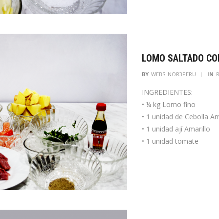
LOMO SALTADO CO
BY
WEBS_NOR3PERU
IN
INGREDIENTES:
• ¼ kg Lomo fino
• 1 unidad de Cebolla Am
• 1 unidad ají Amarillo
• 1 unidad tomate
• 1 atado […]