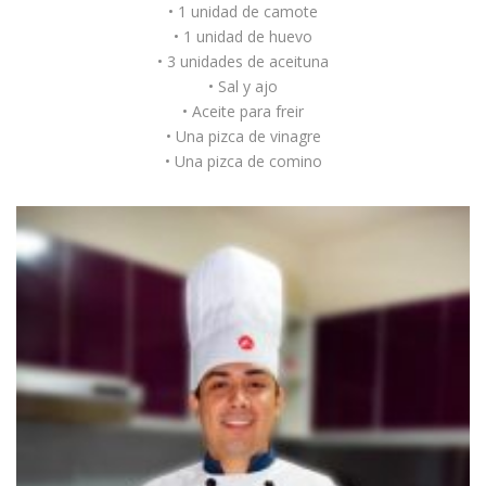
• 1 unidad de camote
• 1 unidad de huevo
• 3 unidades de aceituna
• Sal y ajo
• Aceite para freir
• Una pizca de vinagre
• Una pizca de comino